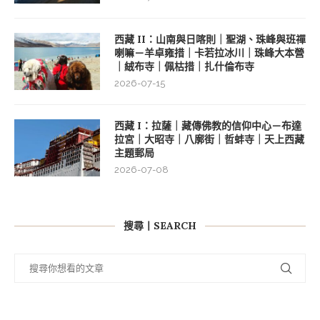
西藏 II：山南與日喀則｜聖湖、珠峰與班禪
喇嘛－羊卓雍措｜卡若拉冰川｜珠峰大本營
｜絨布寺｜佩枯措｜扎什倫布寺
2026-07-15
西藏 I：拉薩｜藏傳佛教的信仰中心－布達
拉宮｜大昭寺｜八廓街｜哲蚌寺｜天上西藏
主題郵局
2026-07-08
搜尋丨SEARCH