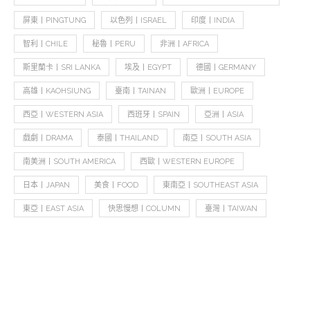
屏東丨PINGTUNG
以色列丨ISRAEL
印度丨INDIA
智利丨CHILE
秘魯丨PERU
非洲丨AFRICA
斯里蘭卡丨SRI LANKA
埃及丨EGYPT
德國丨GERMANY
高雄丨KAOHSIUNG
臺南丨TAINAN
歐洲丨EUROPE
西亞丨WESTERN ASIA
西班牙丨SPAIN
亞洲丨ASIA
戲劇丨DRAMA
泰國丨THAILAND
南亞丨SOUTH ASIA
南美洲丨SOUTH AMERICA
西歐丨WESTERN EUROPE
日本丨JAPAN
美食丨FOOD
東南亞丨SOUTHEAST ASIA
東亞丨EAST ASIA
快思慢想丨COLUMN
臺灣丨TAIWAN