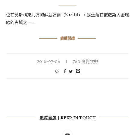
位在莫斯科東北方的蘇茲達爾（
Suzdal
），是坐落在俄羅斯大金環
線的古城之一。
繼續閱讀
2016-07-08
780 瀏覽次數
追蹤島遊丨KEEP IN TOUCH