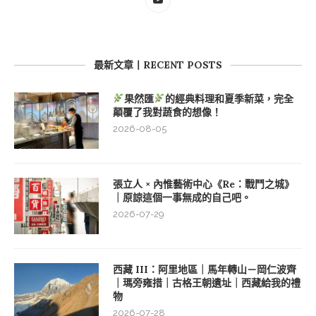
最新文章丨RECENT POSTS
果然匯
的經典料理和夏季新菜，完全
顛覆了我對蔬食的想像！
2026-08-05
張立人 × 內惟藝術中心《Re：戰鬥之城》
｜原諒這個一事無成的自己吧。
2026-07-29
西藏 III：阿里地區｜馬年轉山－岡仁波齊
｜瑪旁雍措｜古格王朝遺址｜西藏給我的禮
物
2026-07-28