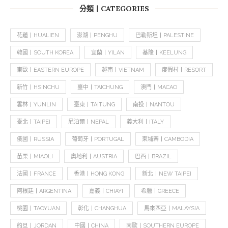
分類丨CATEGORIES
花蓮丨HUALIEN
澎湖丨PENGHU
巴勒斯坦丨PALESTINE
韓國丨SOUTH KOREA
宜蘭丨YILAN
基隆丨KEELUNG
東歐丨EASTERN EUROPE
越南丨VIETNAM
度假村丨RESORT
新竹丨HSINCHU
臺中丨TAICHUNG
澳門丨MACAO
雲林丨YUNLIN
臺東丨TAITUNG
南投丨NANTOU
臺北丨TAIPEI
尼泊爾丨NEPAL
義大利丨ITALY
俄國丨RUSSIA
葡萄牙丨PORTUGAL
柬埔寨丨CAMBODIA
苗栗丨MIAOLI
奧地利丨AUSTRIA
巴西丨BRAZIL
法國丨FRANCE
香港丨HONG KONG
新北丨NEW TAIPEI
阿根廷丨ARGENTINA
嘉義丨CHIAYI
希臘丨GREECE
桃園丨TAOYUAN
彰化丨CHANGHUA
馬來西亞丨MALAYSIA
約旦丨JORDAN
中國丨CHINA
南歐丨SOUTHERN EUROPE