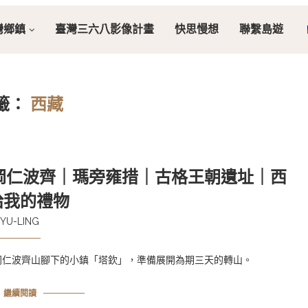
灣鄉鎮
臺灣三六八影像計畫
快思慢想
聯繫島遊
籤：
西藏
－岡仁波齊｜瑪旁雍措｜古格王朝遺址｜西
給我的禮物
YU-LING
岡仁波齊山腳下的小鎮「塔欽」，準備展開為期三天的轉山。
繼續閱讀