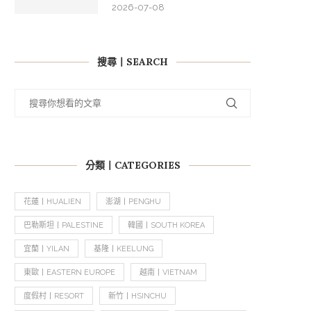
2026-07-08
搜尋丨SEARCH
分類丨CATEGORIES
花蓮丨HUALIEN
澎湖丨PENGHU
巴勒斯坦丨PALESTINE
韓國丨SOUTH KOREA
宜蘭丨YILAN
基隆丨KEELUNG
東歐丨EASTERN EUROPE
越南丨VIETNAM
度假村丨RESORT
新竹丨HSINCHU