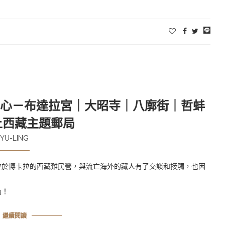
中心－布達拉宮｜大昭寺｜八廓街｜哲蚌
上西藏主題郵局
YU-LING
位於博卡拉的西藏難民營，與流亡海外的藏人有了交談和接觸，也因
動！
繼續閱讀