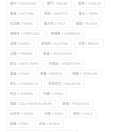
臺中丨TAICHUNG
澳門丨MACAO
雲林丨YUNLIN
臺東丨TAITUNG
南投丨NANTOU
臺北丨TAIPEI
尼泊爾丨NEPAL
義大利丨ITALY
俄國丨RUSSIA
葡萄牙丨PORTUGAL
柬埔寨丨CAMBODIA
苗栗丨MIAOLI
奧地利丨AUSTRIA
巴西丨BRAZIL
法國丨FRANCE
香港丨HONG KONG
新北丨NEW TAIPEI
阿根廷丨ARGENTINA
嘉義丨CHIAYI
希臘丨GREECE
桃園丨TAOYUAN
彰化丨CHANGHUA
馬來西亞丨MALAYSIA
約旦丨JORDAN
中國丨CHINA
南歐丨SOUTHERN EUROPE
屏東丨PINGTUNG
以色列丨ISRAEL
印度丨INDIA
智利丨CHILE
秘魯丨PERU
非洲丨AFRICA