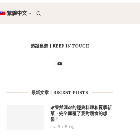
繁體中文
追蹤島遊丨KEEP IN TOUCH
最新文章丨RECENT POSTS
🌿果然匯🌿的經典料理和夏季新
菜，完全顛覆了我對蔬食的想
像！
2026-08-05