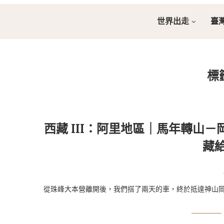
世界出走
臺
標
西藏 III：阿里地區｜馬年轉山
藏
從珠峰大本營離開後，我們搭了兩天的車，終於抵達神山