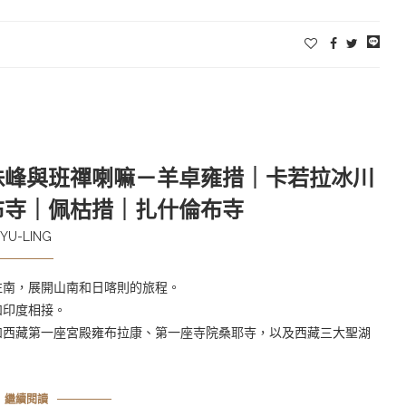
、珠峰與班禪喇嘛－羊卓雍措｜卡若拉冰川
布寺｜佩枯措｜扎什倫布寺
YU-LING
往南，展開山南和日喀則的旅程。
和印度相接。
如西藏第一座宮殿雍布拉康、第一座寺院桑耶寺，以及西藏三大聖湖
繼續閱讀