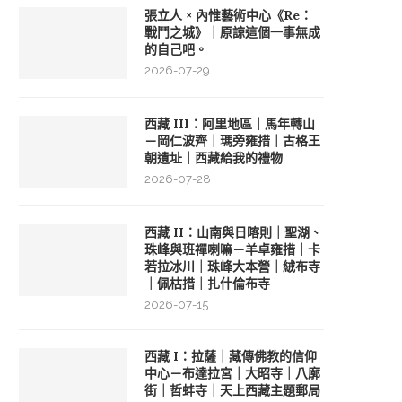
張立人 × 內惟藝術中心《Re：
戰鬥之城》｜原諒這個一事無成
的自己吧。
2026-07-29
西藏 III：阿里地區｜馬年轉山
－岡仁波齊｜瑪旁雍措｜古格王
朝遺址｜西藏給我的禮物
2026-07-28
西藏 II：山南與日喀則｜聖湖、
珠峰與班禪喇嘛－羊卓雍措｜卡
若拉冰川｜珠峰大本營｜絨布寺
｜佩枯措｜扎什倫布寺
2026-07-15
西藏 I：拉薩｜藏傳佛教的信仰
中心－布達拉宮｜大昭寺｜八廓
街｜哲蚌寺｜天上西藏主題郵局