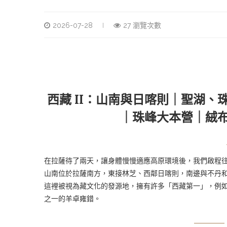
2026-07-28
27 瀏覽次數
西藏 II：山南與日喀則｜聖湖
｜珠峰大本營｜絨
在拉薩待了兩天，讓身體慢慢適應高原環境後，我們啟程
山南位於拉薩南方，東接林芝、西鄰日喀則，南邊與不丹
這裡被視為藏文化的發源地，擁有許多「西藏第一」，例
之一的羊卓雍錯。