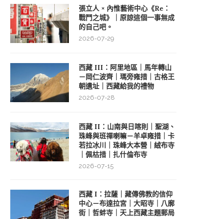
張立人 × 內惟藝術中心《Re：
戰鬥之城》｜原諒這個一事無成
的自己吧。
2026-07-29
西藏 III：阿里地區｜馬年轉山
－岡仁波齊｜瑪旁雍措｜古格王
朝遺址｜西藏給我的禮物
2026-07-28
西藏 II：山南與日喀則｜聖湖、
珠峰與班禪喇嘛－羊卓雍措｜卡
若拉冰川｜珠峰大本營｜絨布寺
｜佩枯措｜扎什倫布寺
2026-07-15
西藏 I：拉薩｜藏傳佛教的信仰
中心－布達拉宮｜大昭寺｜八廓
街｜哲蚌寺｜天上西藏主題郵局