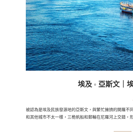
埃及 ◦ 亞斯文｜
被認為是埃及民族發源地的亞斯文，與繁忙擁擠的開羅不
和其他城市不太一樣，三桅帆船和郵輪在尼羅河上交錯，