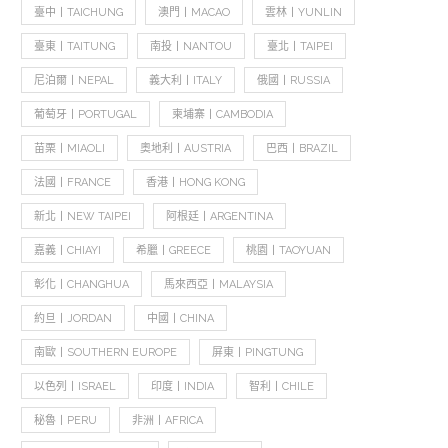
臺中丨TAICHUNG
澳門丨MACAO
雲林丨YUNLIN
臺東丨TAITUNG
南投丨NANTOU
臺北丨TAIPEI
尼泊爾丨NEPAL
義大利丨ITALY
俄國丨RUSSIA
葡萄牙丨PORTUGAL
柬埔寨丨CAMBODIA
苗栗丨MIAOLI
奧地利丨AUSTRIA
巴西丨BRAZIL
法國丨FRANCE
香港丨HONG KONG
新北丨NEW TAIPEI
阿根廷丨ARGENTINA
嘉義丨CHIAYI
希臘丨GREECE
桃園丨TAOYUAN
彰化丨CHANGHUA
馬來西亞丨MALAYSIA
約旦丨JORDAN
中國丨CHINA
南歐丨SOUTHERN EUROPE
屏東丨PINGTUNG
以色列丨ISRAEL
印度丨INDIA
智利丨CHILE
秘魯丨PERU
非洲丨AFRICA