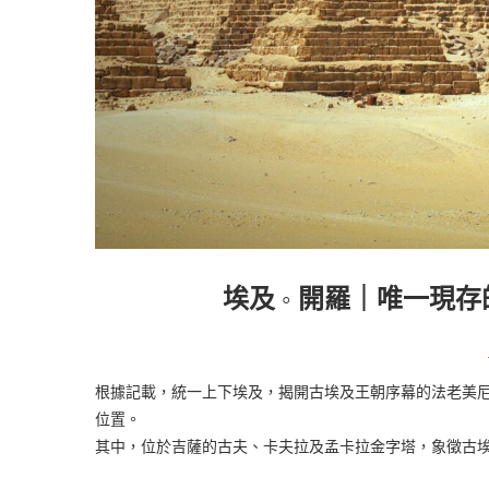
埃及 ◦ 開羅｜唯一現
根據記載，統一上下埃及，揭開古埃及王朝序幕的法老美尼
位置。
其中，位於吉薩的古夫、卡夫拉及孟卡拉金字塔，象徵古