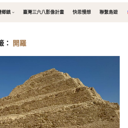
灣鄉鎮
臺灣三六八影像計畫
快思慢想
聯繫島遊
籤：
開羅