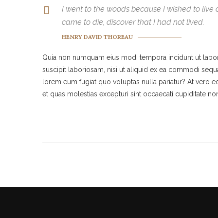
I went to the woods because I wished to live de
came to die, discover that I had not lived.
HENRY DAVID THOREAU
Quia non numquam eius modi tempora incidunt ut labor
suscipit laboriosam, nisi ut aliquid ex ea commodi sequa
lorem eum fugiat quo voluptas nulla pariatur? At vero e
et quas molestias excepturi sint occaecati cupiditate no