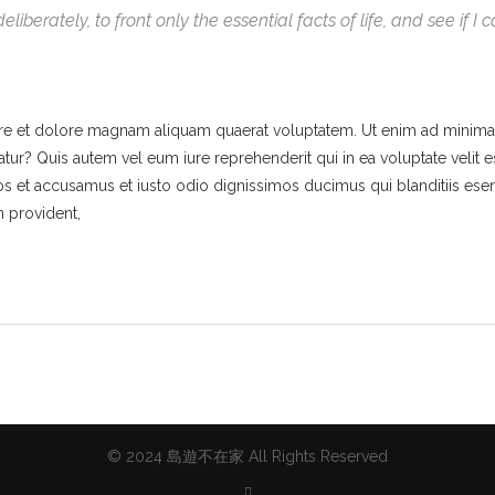
liberately, to front only the essential facts of life, and see if I
e et dolore magnam aliquam quaerat voluptatem. Ut enim ad minima 
tur? Quis autem vel eum iure reprehenderit qui in ea voluptate velit 
os et accusamus et iusto odio dignissimos ducimus qui blanditiis ese
n provident,
© 2024 島遊不在家 All Rights Reserved