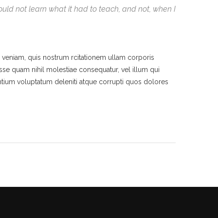
 could not learn what it had to teach, and not, when I
veniam, quis nostrum rcitationem ullam corporis
esse quam nihil molestiae consequatur, vel illum qui
ntium voluptatum deleniti atque corrupti quos dolores