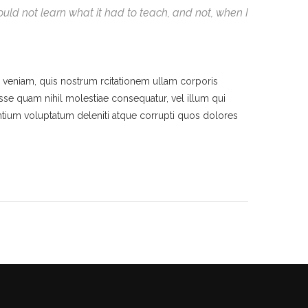
 could not learn what it had to teach, and not, when I
veniam, quis nostrum rcitationem ullam corporis
esse quam nihil molestiae consequatur, vel illum qui
ntium voluptatum deleniti atque corrupti quos dolores