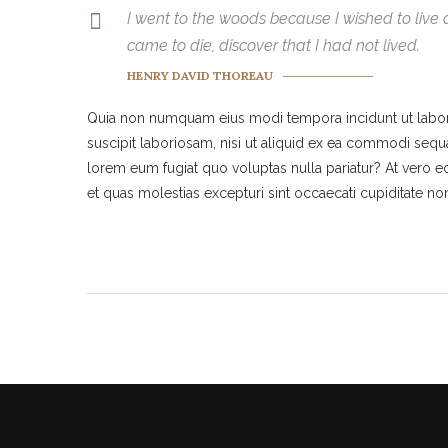
I went to the woods because I wished to live de
came to die, discover that I had not lived.
HENRY DAVID THOREAU
Quia non numquam eius modi tempora incidunt ut labor
suscipit laboriosam, nisi ut aliquid ex ea commodi sequa
lorem eum fugiat quo voluptas nulla pariatur? At vero e
et quas molestias excepturi sint occaecati cupiditate no