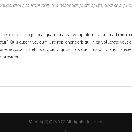
liberately, to front only the essential facts of life, and see if I
e et dolore magnam aliquam quaerat voluptatem. Ut enim ad minima 
tur? Quis autem vel eum iure reprehenderit qui in ea voluptate velit 
os et accusamus et iusto odio dignissimos ducimus qui blanditiis ese
n provident,
© 2024 島遊不在家 All Rights Reserved