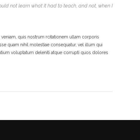
 could not learn what it had to teach, and not, when I
veniam, quis nostrum rcitationem ullam corporis
esse quam nihil molestiae consequatur, vel illum qui
ntium voluptatum deleniti atque corrupti quos dolores