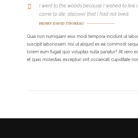
I went to the woods because I wished to live de
came to die, discover that I had not lived.
HENRY DAVID THOREAU
Quia non numquam eius modi tempora incidunt ut labor
suscipit laboriosam, nisi ut aliquid ex ea commodi sequa
lorem eum fugiat quo voluptas nulla pariatur? At vero e
et quas molestias excepturi sint occaecati cupiditate no