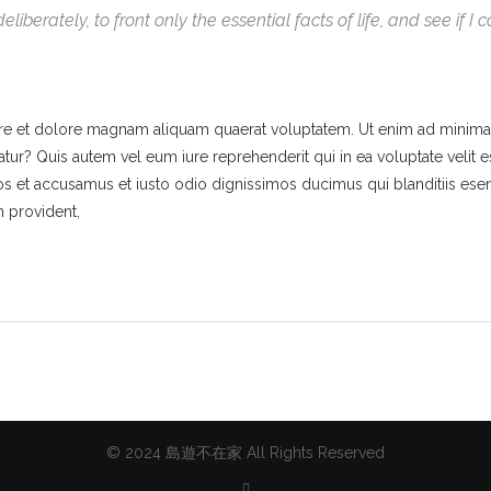
liberately, to front only the essential facts of life, and see if I
e et dolore magnam aliquam quaerat voluptatem. Ut enim ad minima 
tur? Quis autem vel eum iure reprehenderit qui in ea voluptate velit 
os et accusamus et iusto odio dignissimos ducimus qui blanditiis ese
n provident,
© 2024 島遊不在家 All Rights Reserved