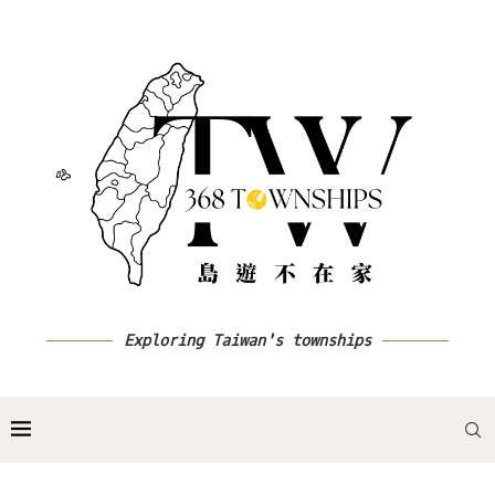
Exploring Taiwan's townships