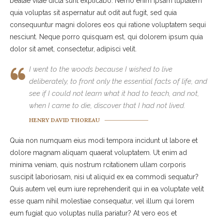
beatae vitae dicta sunt explicabo. Nemo enim ipsam luptatem
quia voluptas sit aspernatur aut odit aut fugit, sed quia
consequuntur magni dolores eos qui ratione voluptatem sequi
nesciunt. Neque porro quisquam est, qui dolorem ipsum quia
dolor sit amet, consectetur, adipisci velit.
I went to the woods because I wished to live
deliberately, to front only the essential facts of life, and
see if I could not learn what it had to teach, and not,
when I came to die, discover that I had not lived.
HENRY DAVID THOREAU
Quia non numquam eius modi tempora incidunt ut labore et
dolore magnam aliquam quaerat voluptatem. Ut enim ad
minima veniam, quis nostrum rcitationem ullam corporis
suscipit laboriosam, nisi ut aliquid ex ea commodi sequatur?
Quis autem vel eum iure reprehenderit qui in ea voluptate velit
esse quam nihil molestiae consequatur, vel illum qui lorem
eum fugiat quo voluptas nulla pariatur? At vero eos et