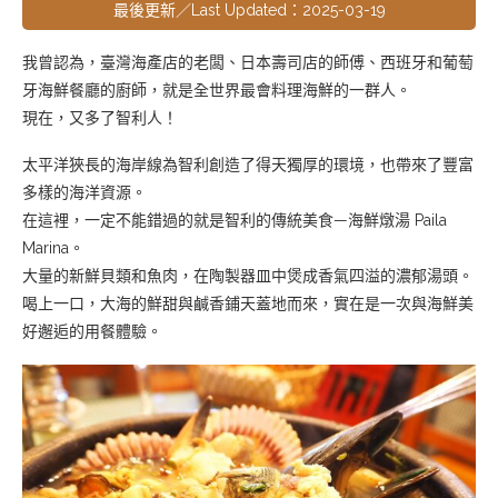
最後更新／Last Updated：2025-03-19
我曾認為，臺灣海產店的老闆、日本壽司店的師傅、西班牙和葡萄
牙海鮮餐廳的廚師，就是全世界最會料理海鮮的一群人。
現在，又多了智利人！
太平洋狹長的海岸線為智利創造了得天獨厚的環境，也帶來了豐富
多樣的海洋資源。
在這裡，一定不能錯過的就是智利的傳統美食—海鮮燉湯 Paila
Marina。
大量的新鮮貝類和魚肉，在陶製器皿中煲成香氣四溢的濃郁湯頭。
喝上一口，大海的鮮甜與鹹香鋪天蓋地而來，實在是一次與海鮮美
好邂逅的用餐體驗。