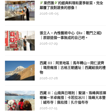
果然匯
的經典料理和夏季新菜，完全
顛覆了我對蔬食的想像！
2026-08-05
張立人 × 內惟藝術中心《Re：戰鬥之城》
｜原諒這個一事無成的自己吧。
2026-07-29
西藏 III：阿里地區｜馬年轉山－岡仁波齊
｜瑪旁雍措｜古格王朝遺址｜西藏給我的禮
物
2026-07-28
西藏 II：山南與日喀則｜聖湖、珠峰與班禪
喇嘛－羊卓雍措｜卡若拉冰川｜珠峰大本營
｜絨布寺｜佩枯措｜扎什倫布寺
2026-07-15