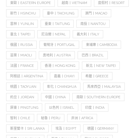
東歐丨EASTERN EUROPE
越南丨VIETNAM
度假村丨RESORT
新竹丨HSINCHU
臺中丨TAICHUNG
澳門丨MACAO
雲林丨YUNLIN
臺東丨TAITUNG
南投丨NANTOU
臺北丨TAIPEI
尼泊爾丨NEPAL
義大利丨ITALY
俄國丨RUSSIA
葡萄牙丨PORTUGAL
柬埔寨丨CAMBODIA
苗栗丨MIAOLI
奧地利丨AUSTRIA
巴西丨BRAZIL
法國丨FRANCE
香港丨HONG KONG
新北丨NEW TAIPEI
阿根廷丨ARGENTINA
嘉義丨CHIAYI
希臘丨GREECE
桃園丨TAOYUAN
彰化丨CHANGHUA
馬來西亞丨MALAYSIA
約旦丨JORDAN
中國丨CHINA
南歐丨SOUTHERN EUROPE
屏東丨PINGTUNG
以色列丨ISRAEL
印度丨INDIA
智利丨CHILE
秘魯丨PERU
非洲丨AFRICA
斯里蘭卡丨SRI LANKA
埃及丨EGYPT
德國丨GERMANY