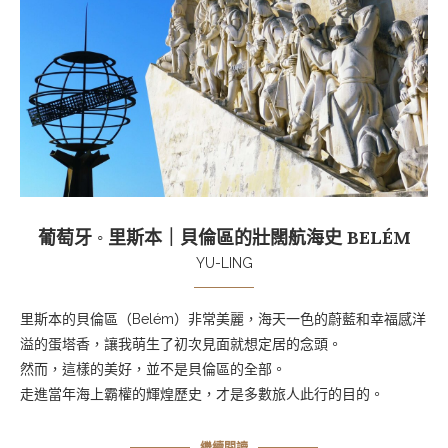
葡萄牙 ◦ 里斯本｜貝倫區的壯闊航海史 BELÉM
YU-LING
里斯本的貝倫區（Belém）非常美麗，海天一色的蔚藍和幸福感洋
溢的蛋塔香，讓我萌生了初次見面就想定居的念頭。
然而，這樣的美好，並不是貝倫區的全部。
走進當年海上霸權的輝煌歷史，才是多數旅人此行的目的。
繼續閱讀