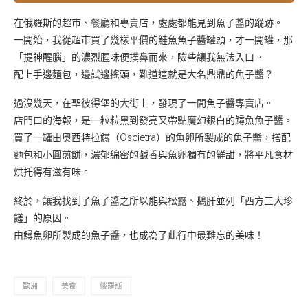
在俄羅斯的超市、餐廳和專賣店，處處都能見到魚子醬的蹤跡。
一開始，我從超市買了幾樣平價的鮭魚魚子醬罐頭，才一開罐，那
「提神醒腦」的濃烈腥味便撲鼻而來，險些讓我無法入口。
配上手邊麵包，邊試邊搖頭，難道這就是大名鼎鼎的魚子醬？
過沒幾天，在聖彼得堡的大街上，發現了一間魚子醬專賣店。
店門口的海報，是一粒粒黑到發亮又帶點魔幻銀白的鱘魚魚子醬。
買了一罐由奧西特拉鱘（Oscietra）的魚卵所製成的魚子醬，搭配
麵包和小圓煎餅，濃郁綿密的鹹香與魚卵獨有的鮮甜，將平凡食材
烘托得有滋有味。
終於，讓我找到了魚子醬之所以能與松露、鵝肝並列「西方三大珍
饈」的原因。
由鱘魚卵所製成的魚子醬，也成為了此行中最難忘的美味！
歐洲
美食
俄羅斯