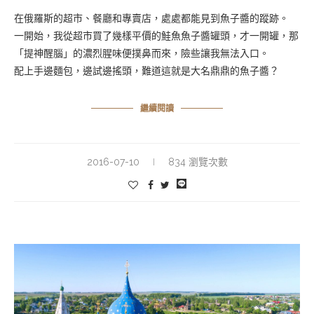
在俄羅斯的超市、餐廳和專賣店，處處都能見到魚子醬的蹤跡。
一開始，我從超市買了幾樣平價的鮭魚魚子醬罐頭，才一開罐，那
「提神醒腦」的濃烈腥味便撲鼻而來，險些讓我無法入口。
配上手邊麵包，邊試邊搖頭，難道這就是大名鼎鼎的魚子醬？
繼續閱讀
2016-07-10
834 瀏覽次數