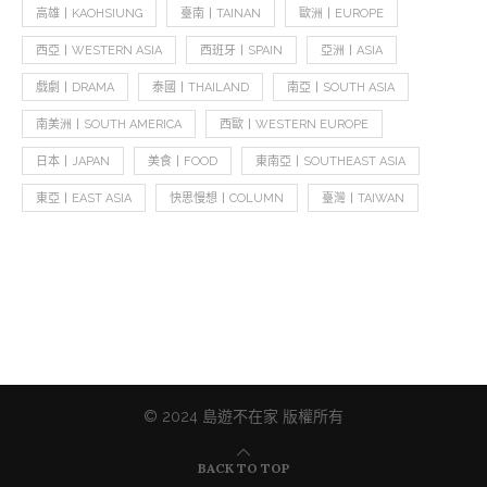
高雄丨KAOHSIUNG
臺南丨TAINAN
歐洲丨EUROPE
西亞丨WESTERN ASIA
西班牙丨SPAIN
亞洲丨ASIA
戲劇丨DRAMA
泰國丨THAILAND
南亞丨SOUTH ASIA
南美洲丨SOUTH AMERICA
西歐丨WESTERN EUROPE
日本丨JAPAN
美食丨FOOD
東南亞丨SOUTHEAST ASIA
東亞丨EAST ASIA
快思慢想丨COLUMN
臺灣丨TAIWAN
© 2024 島遊不在家 版權所有
BACK TO TOP