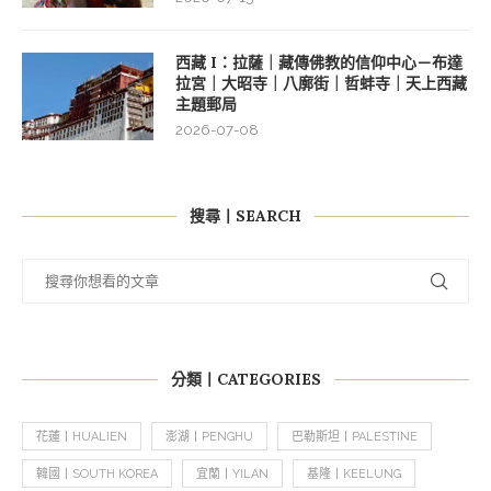
西藏 I：拉薩｜藏傳佛教的信仰中心－布達
拉宮｜大昭寺｜八廓街｜哲蚌寺｜天上西藏
主題郵局
2026-07-08
搜尋丨SEARCH
分類丨CATEGORIES
花蓮丨HUALIEN
澎湖丨PENGHU
巴勒斯坦丨PALESTINE
韓國丨SOUTH KOREA
宜蘭丨YILAN
基隆丨KEELUNG