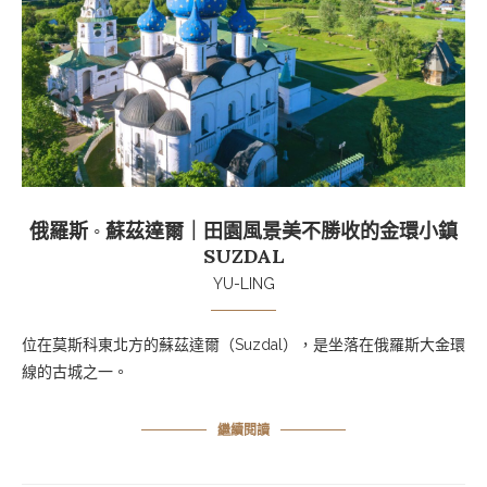
俄羅斯 ◦ 蘇茲達爾｜田園風景美不勝收的金環小鎮
SUZDAL
YU-LING
位在莫斯科東北方的蘇茲達爾（
Suzdal
），是坐落在俄羅斯大金環
線的古城之一。
繼續閱讀