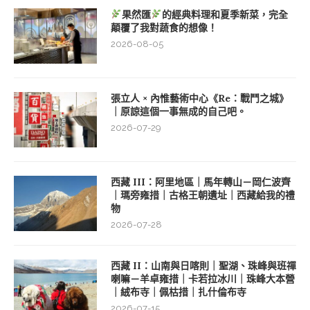
果然匯
的經典料理和夏季新菜，完全
顛覆了我對蔬食的想像！
2026-08-05
張立人 × 內惟藝術中心《Re：戰鬥之城》
｜原諒這個一事無成的自己吧。
2026-07-29
西藏 III：阿里地區｜馬年轉山－岡仁波齊
｜瑪旁雍措｜古格王朝遺址｜西藏給我的禮
物
2026-07-28
西藏 II：山南與日喀則｜聖湖、珠峰與班禪
喇嘛－羊卓雍措｜卡若拉冰川｜珠峰大本營
｜絨布寺｜佩枯措｜扎什倫布寺
2026-07-15