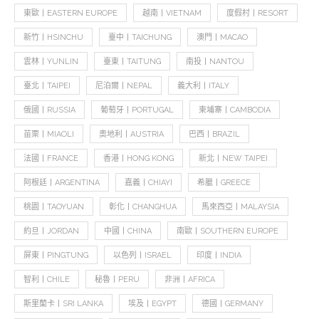
東歐丨EASTERN EUROPE
越南丨VIETNAM
度假村丨RESORT
新竹丨HSINCHU
臺中丨TAICHUNG
澳門丨MACAO
雲林丨YUNLIN
臺東丨TAITUNG
南投丨NANTOU
臺北丨TAIPEI
尼泊爾丨NEPAL
義大利丨ITALY
俄國丨RUSSIA
葡萄牙丨PORTUGAL
柬埔寨丨CAMBODIA
苗栗丨MIAOLI
奧地利丨AUSTRIA
巴西丨BRAZIL
法國丨FRANCE
香港丨HONG KONG
新北丨NEW TAIPEI
阿根廷丨ARGENTINA
嘉義丨CHIAYI
希臘丨GREECE
桃園丨TAOYUAN
彰化丨CHANGHUA
馬來西亞丨MALAYSIA
約旦丨JORDAN
中國丨CHINA
南歐丨SOUTHERN EUROPE
屏東丨PINGTUNG
以色列丨ISRAEL
印度丨INDIA
智利丨CHILE
秘魯丨PERU
非洲丨AFRICA
斯里蘭卡丨SRI LANKA
埃及丨EGYPT
德國丨GERMANY