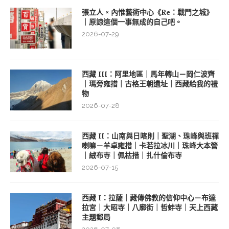
張立人 × 內惟藝術中心《Re：戰鬥之城》
｜原諒這個一事無成的自己吧。
2026-07-29
西藏 III：阿里地區｜馬年轉山－岡仁波齊
｜瑪旁雍措｜古格王朝遺址｜西藏給我的禮
物
2026-07-28
西藏 II：山南與日喀則｜聖湖、珠峰與班禪
喇嘛－羊卓雍措｜卡若拉冰川｜珠峰大本營
｜絨布寺｜佩枯措｜扎什倫布寺
2026-07-15
西藏 I：拉薩｜藏傳佛教的信仰中心－布達
拉宮｜大昭寺｜八廓街｜哲蚌寺｜天上西藏
主題郵局