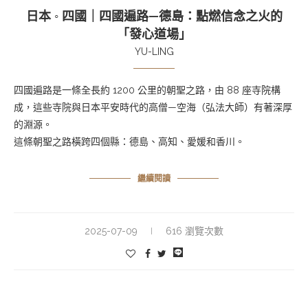
日本 ◦ 四國｜四國遍路—德島：點燃信念之火的
「發心道場」
YU-LING
四國遍路是一條全長約 1200 公里的朝聖之路，由 88 座寺院構
成，這些寺院與日本平安時代的高僧—空海（弘法大師）有著深厚
的淵源。
這條朝聖之路橫跨四個縣：德島、高知、愛媛和香川。
繼續閱讀
2025-07-09
616 瀏覽次數