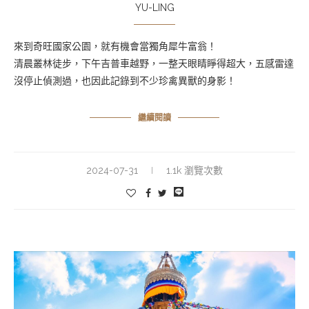
YU-LING
來到奇旺國家公園，就有機會當獨角犀牛富翁！
清晨叢林徒步，下午吉普車越野，一整天眼睛睜得超大，五感雷達
沒停止偵測過，也因此記錄到不少珍禽異獸的身影！
繼續閱讀
2024-07-31
1.1k 瀏覽次數