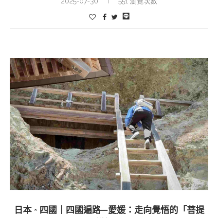
2025-07-30
551 瀏覽次數
日本 ◦ 四國｜四國遍路—愛媛：走向覺悟的「菩提