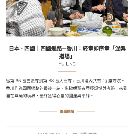
日本 ◦ 四國｜四國遍路—香川：終章即序章「涅槃
道場」
YU-LING
從第 66 番雲邊寺到第 88 番大窪寺，香川境內共有 23 座寺院。
香川作為四國遍路的最後一站，象徵朝聖者歷經煩惱與考驗，來到
自在無礙的境界，最終獲得心靈的圓滿與平靜。
繼續閱讀