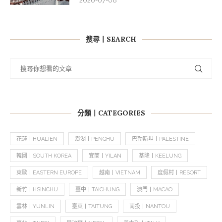
2026-07-08
搜尋丨SEARCH
分類丨CATEGORIES
花蓮丨HUALIEN
澎湖丨PENGHU
巴勒斯坦丨PALESTINE
韓國丨SOUTH KOREA
宜蘭丨YILAN
基隆丨KEELUNG
東歐丨EASTERN EUROPE
越南丨VIETNAM
度假村丨RESORT
新竹丨HSINCHU
臺中丨TAICHUNG
澳門丨MACAO
雲林丨YUNLIN
臺東丨TAITUNG
南投丨NANTOU